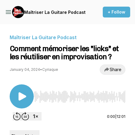
+ Follow
Maîtriser La Guitare Podcast
Maîtriser La Guitare Podcast
Comment mémoriser les "licks" et
les réutiliser en improvisation ?
Share
January 04, 2024
•
Cyriaque
Use Left/Right to seek, Home/End to jump to st
0:00
|
12:01